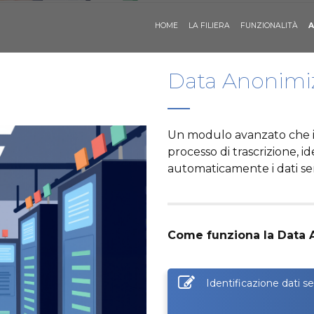
HOME
LA FILIERA
FUNZIONALITÀ
A
Data Anonimi
Un modulo avanzato che i
processo di trascrizione, 
automaticamente i dati sens
Come funziona la Data 
Identificazione dati sen