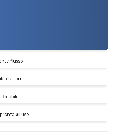
A
nte flusso
bile custom
ffidabile
pronto all’uso