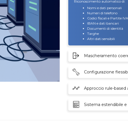
Riconoscimento automatico di:
Nomi e dati personali
Numeri di telefono
Codici fiscali e Partite IV
IBAN e dati bancari
Documenti di identità
Targhe
Altri dati sensibili
Mascheramento coere
Configurazione flessi
Approccio rule-based a
Sistema estendibile e 